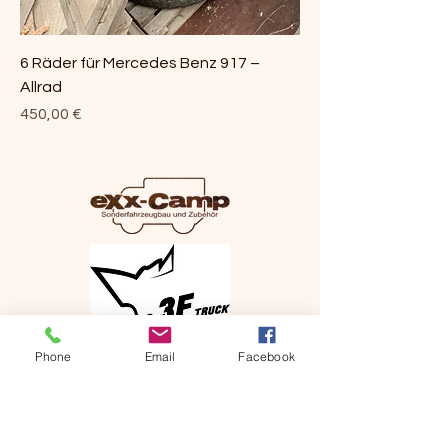
6 Räder für Mercedes Benz 917 –
Allrad
Preis
450,00 €
Phone
Email
Facebook
+49 (0) 151 67800411