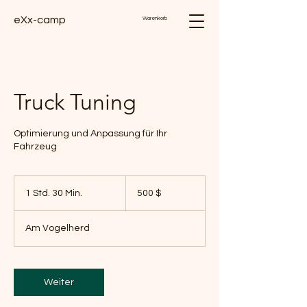
eXx-camp
Warenkorb
Truck Tuning
Optimierung und Anpassung für Ihr
Fahrzeug
500
US-
1 Std. 30 Min.
1
500 $
Dollar
S
t
Am Vogelherd
d
3
0
M
Weiter
i
n