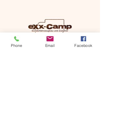
Phone
Email
Facebook
+49 (0) 151 67800411
info@exx-camp.de
Am Vogelherd 74, 98693