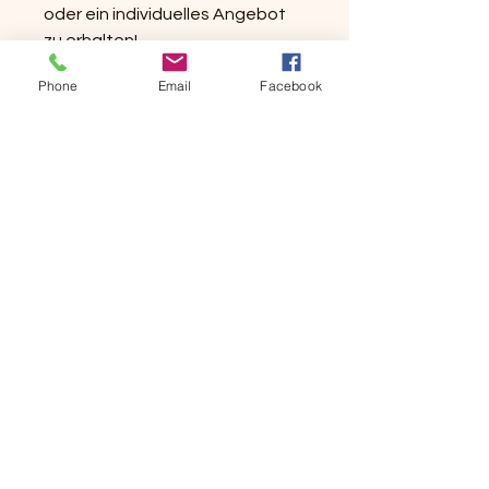
oder ein individuelles Angebot
zu erhalten!
Phone
Email
Facebook
+49 (0) 151 67800411
info@exx-camp.de