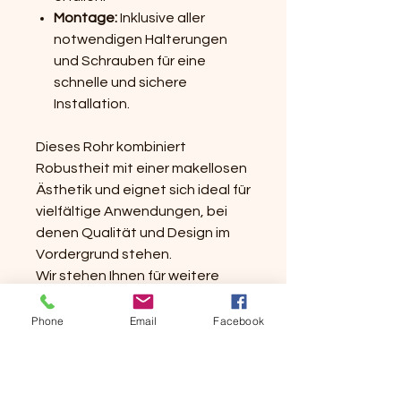
Montage:
Inklusive aller
notwendigen Halterungen
und Schrauben für eine
schnelle und sichere
Installation.
Dieses Rohr kombiniert
Robustheit mit einer makellosen
Ästhetik und eignet sich ideal für
vielfältige Anwendungen, bei
denen Qualität und Design im
Vordergrund stehen.
Wir stehen Ihnen für weitere
Informationen oder individuelle
Angebote gerne zur Verfügung.
Phone
Email
Facebook
Kontaktieren Sie uns noch
heute!