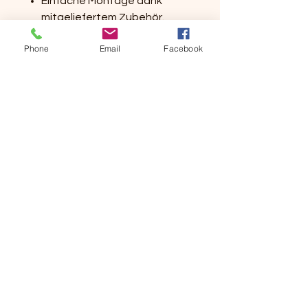
Einfache Montage dank
mitgeliefertem Zubehör.
Phone
Email
Facebook
+49 (0) 151 67800411
info@exx-camp.de