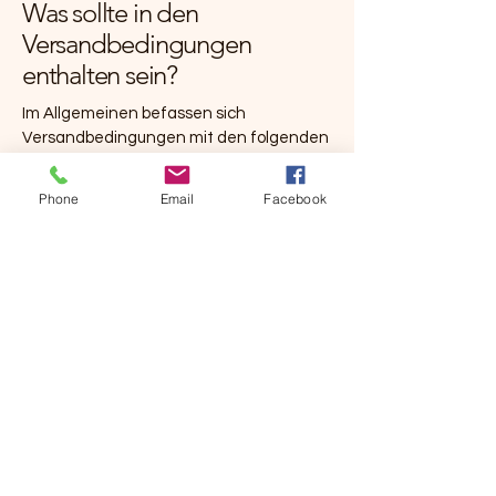
Was sollte in den
Versandbedingungen
enthalten sein?
Im Allgemeinen befassen sich
Versandbedingungen mit den folgenden
Problemfällen: der Zeitaufwand für die
Auftragsbearbeitung; die Versandkosten;
Phone
Email
Facebook
unterschiedliche nationale und
internationale Versandoptionen;
potenzielle Leistungsunterbrechungen
und vieles mehr.